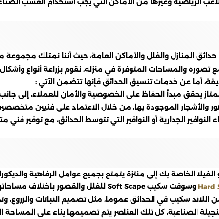
ملاعب الرياضية وغيرها من الأماكن التي يجب استخدام العشب الص
دائق المنازل والفلل والأماكن العامة، حيث أننا نمتلك مجموعة 
صوره والمساحات المتوفرة في منزله، نقوم بزراعة أنواع وأشكال مخ
ة، أما عن خدمات تنسيق الحدائق فإنها تتضمن الآتي :
يب ممتاز يحقق مبدأ الحفاظ على الخصوصية والأمان للعملاء، إلى جانب
هور والأشجار الموجودة بها، من خلال الاعتماد على فنيين متخصصي
ء النوافير الجدارية أو النوافير التي تتوسط الحدائق، مع توفير ف
لفيلا الخاصة بك إلى منتزة يتمتع بجميع عوامل الرفاهية والديكور
وسوفت سكيب Soft Scape للفلل والقصور باختلاف مساحاتها على النحو التالي :
Hard 
للاند سكيب في الحدائق عموما، مثل تصميم النباتات والزروع، وتص
ة الصناعية، كل تلك العناصر يتم تصميمها بناء على المساحة المت