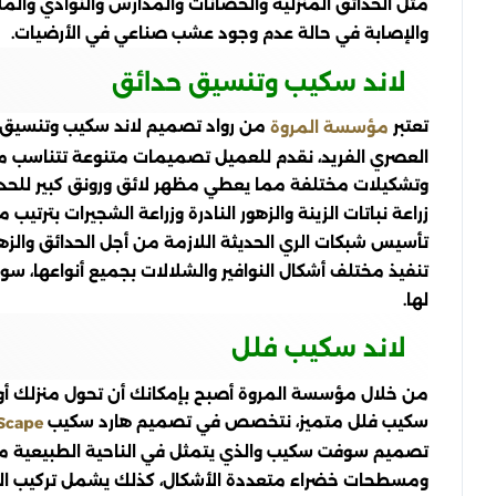
مثل الحدائق المنزلية والحضانات والمدارس والنوادي وال
والإصابة في حالة عدم وجود عشب صناعي في الأرضيات.
لاند سكيب وتنسيق حدائق
تعتبر
من رواد تصميم لاند سكيب وتنسيق ح
مؤسسة المروة
العصري الفريد، نقدم للعميل تصميمات متنوعة تتناسب مع ت
وتشكيلات مختلفة مما يعطي مظهر لائق ورونق كبير للحديق
زراعة نباتات الزينة والزهور النادرة وزراعة الشجيرات بترت
تأسيس شبكات الري الحديثة اللازمة من أجل الحدائق والز
تنفيذ مختلف أشكال النوافير والشلالات بجميع أنواعها، سوا
لها.
لاند سكيب فلل
من خلال مؤسسة المروة أصبح بإمكانك أن تحول منزلك أو ا
سكيب فلل متميز، نتخصص في تصميم هارد سكيب
Scape
تصميم سوفت سكيب والذي يتمثل في الناحية الطبيعية من ا
ومسطحات خضراء متعددة الأشكال، كذلك يشمل تركيب النجيل