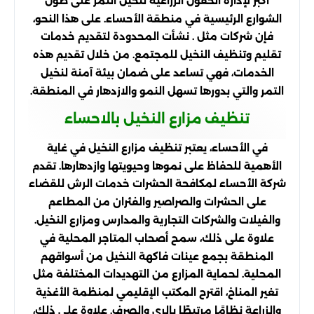
أكبر لإدارة الحقول الزراعية لنخيل التمر على طول
الشوارع الرئيسية في منطقة الأحساء. على هذا النحو،
فإن شركات مثل . نشأت المحدودة لتقديم خدمات
تقليم وتنظيف النخيل للمجتمع. من خلال تقديم هذه
الخدمات، فهي تساعد على ضمان بيئة آمنة لنخيل
التمر والتي بدورها تسهل النمو والازدهار في المنطقة.
تنظيف مزارع النخيل بالاحساء
في الأحساء، يعتبر تنظيف مزارع النخيل في غاية
الأهمية للحفاظ على نموها وحيويتها وازدهارها. تقدم
شركة الأحساء لمكافحة الحشرات خدمات الرش للقضاء
على الحشرات والصراصير والفئران من المطاعم
والفيلات والشركات التجارية والمدارس ومزارع النخيل.
علاوة على ذلك، سمح أصحاب المتاجر المحلية في
المنطقة بجمع عينات فاكهة النخيل من أسواقهم
المحلية. لحماية المزارع من التهديدات المختلفة مثل
تغير المناخ، اقترح المكتب الإقليمي لمنظمة الأغذية
والزراعة نظامًا مرتبطًا بالري والصرف. علاوة على ذلك،