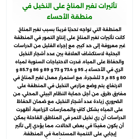
تأثيرات تغير المناخ على النخيل في
منطقة الأحساء
المنطقة التي تواجه تحديًا فريدًا بسبب تغير المناخ.
كانت تأثيرات تغير المناخ على إنتاج التمور في المنطقة
غير معروفة إلى حد كبير، مع إجراء القليل من الدراسات
البحثية لاستكشاف العلاقة بين عدد أشجار النخيل
والحفاظ على المياه. قدرت الاحتياجات السنوية لمياه
الري في الأحساء بـ 95 و 73.4 و 73 و 89 و 86 و 85.7 و
80 و 85 م 3 للشجرة. مع استمرار معدل تغير المناخ في
الارتفاع، يتم وضع مزارعي النخيل في المنطقة على
مفترق طرق. من أجل حماية النظام البيئي المحلي، من
الضروري زيادة عدد أشجار النخيل، مع ضمان الحفاظ
على المياه بشكل كافٍ والممارسات الزراعية. أظهرت
الدراسات أن ري نخيل التمر في المناطق القاحلة يمكن
أن يكون مفيدًا في بعض الحالات، مما يؤدي إلى تأثير
إيجابي على التنمية المستدامة في المنطقة.