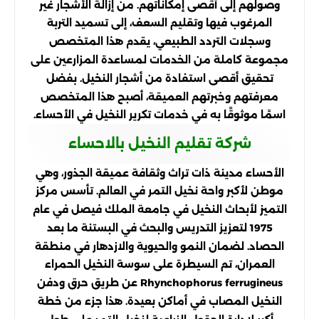
وصولهم إلى أقصى إمكاناتهم. من إزالة الأشجار غير
المرغوب فيها وتقليم السعف، إلى تسميد التربة
وسجلات التردد الطبيعي، يقدم هذا المتخصص
مجموعة كاملة من الخدمات لمساعدة المزارعين على
تحقيق أقصى استفادة من أشجار النخيل. بفضل
معرفتهم وخبرتهم العميقة، أصبح هذا المتخصص
اسمًا موثوقًا به في خدمات تكرير النخيل في الأحساء.
شركة تقليم النخيل بالاحساء
الأحساء مدينة ذات تراث وثقافة عميقة الجذور، وهي
موطن لأكبر واحة نخيل التمر في العالم. تأسس مركز
التميز لأبحاث النخيل في جامعة الملك فيصل في عام
1975 لتعزيز التدريس والبحث في البستنة ما بعد
الحصاد. لضمان النمو والحيوية والازدهار في منطقة
العمران، تم السيطرة على سوسة النخيل الحمراء
Rhynchophorus ferrugineus عن طريق حرق ودفن
النخيل المصاب في أماكن بعيدة. هذا جزء من خطة