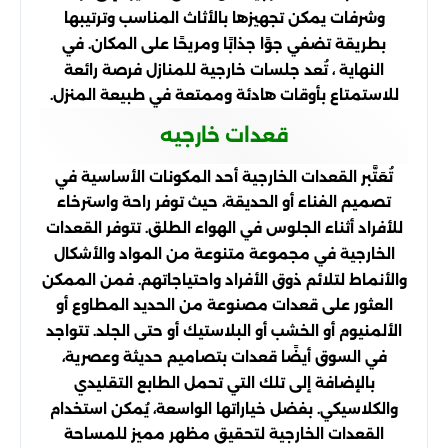
وشرفات يمكن تجهيزها بالأثاث المناسب وترتيبها
بطريقة تضفي جوًا جذابًا ومريحًا على المكان. في
النهاية ، تُعد جلسات خارجية للمنازل فرصة رائعة
للاستمتاع بأوقات هادئة وممتعة في طبيعة المنزل.
قعدات خارجيه
تُعَتَّبر القعدات الخارجية أحد المكونات الأساسية في
تصميم الفناء أو الحديقة، حيث توفر راحة واسترخاء
للأفراد أثناء الجلوس في الهواء الطلق. تتوفر القعدات
الخارجية في مجموعة متنوعة من المواد والأشكال
والأنماط لتلائم ذوق الأفراد واحتياجاتهم. فمن الممكن
العثور على قعدات مصنوعة من الحديد المطاوع أو
الألمنيوم أو الخشب أو البلاستيك أو حتى الجلد. تتواجد
في السوق أيضًا قعدات بتصاميم حديثة وعصرية،
بالإضافة إلى تلك التي تحمل الطابع التقليدي
والكلاسيكي. بفضل خياراتها الواسعة، يُمكن استخدام
القعدات الخارجية لتحقيق مظهر مميز للمساحة