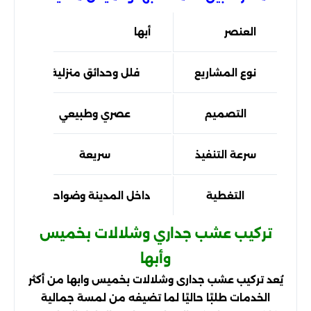
العنصر
أبها
نوع المشاريع
فلل وحدائق منزلية
التصميم
عصري وطبيعي
سرعة التنفيذ
سريعة
التغطية
داخل المدينة وضواحيها
تركيب عشب جداري وشلالات بخميس
وأبها
يُعد تركيب عشب جدارى وشلالات بخميس وابها من أكثر
الخدمات طلبًا حاليًا لما تضيفه من لمسة جمالية