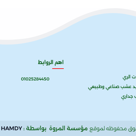
اهم الروابط
ت الري
01025284450
يد عشب صناعي وطبيعي
 جداري
مؤسسة المروة
بواسطة :
 HAMDY
قوق محفوظه لموقع