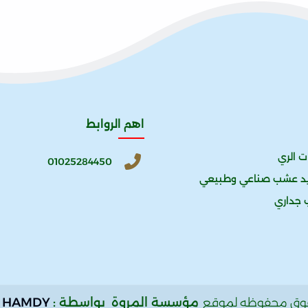
اهم الروابط
ت الري
01025284450
يد عشب صناعي وطبيعي
 جداري
مؤسسة المروة
بواسطة :
 HAMDY
قوق محفوظه لموقع