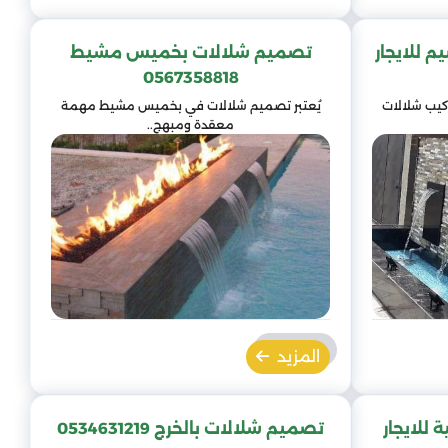
 للايجار
تصميم شلالات بخميس مشيط
0567358818
كيب شلالات
يُعتبر تصميم شلالات في بخميس مشيط مهمة
معقدة ومبهج..
المزيد
للايجار
تصميم شلالات بالخرج 0534631219