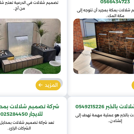
0566434723
تصميم شلالات في الدرعية تعتبر شلا
من أح..
شلالات بمكة بمجرد أن تتوجه إلى
مكة المك..
المزيد
بالخبر 0549215226
شركة تصميم شلالات بمحا
للايجار 01025284450
ت بالخبر هو عملية مهمة تهدف إلى
إنشاء ن..
تعد شركة تصميم شلالات بمحايل
الشركات الرائ..