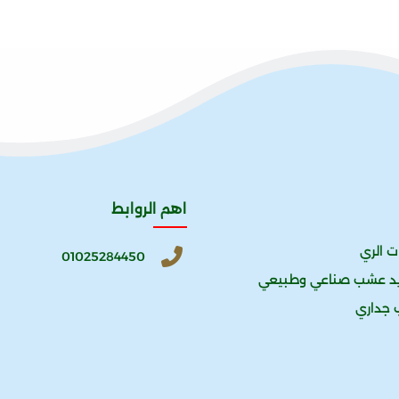
اهم الروابط
ت الري
01025284450
يد عشب صناعي وطبيعي
 جداري