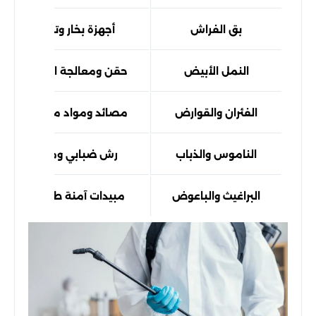
بق الفراش
أجهزة بخار وتقنيات حديثة
النمل الأبيض
حقن ومعالجة التربة والأخ
الفئران والقوارض
مصائد ومواد مكافحة احترا
الناموس والذباب
رش ضبابي ومبيدات طائر
البراغيث والباعوض
مبيدات آمنة طويلة المفع