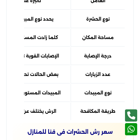
العامل
تأثيره على السعر
نوع الحشرة
يحدد نوع المبيدات والتقني
مساحة المكان
كلما زادت المساحة زادت الت
درجة الإصابة
الإصابات القوية تحتاج معالجة
عدد الزيارات
بعض الحالات تحتاج متابعة د
نوع المبيدات
المبيدات المستوردة قد ترفع 
طريقة المكافحة
الرش يختلف عن البخار أو ا
سعر رش الحشرات فى قنا للمنازل