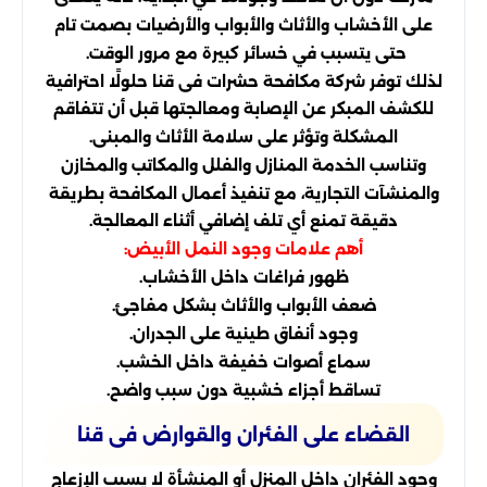
على الأخشاب والأثاث والأبواب والأرضيات بصمت تام
حتى يتسبب في خسائر كبيرة مع مرور الوقت.
لذلك توفر شركة مكافحة حشرات فى قنا حلولًا احترافية
للكشف المبكر عن الإصابة ومعالجتها قبل أن تتفاقم
المشكلة وتؤثر على سلامة الأثاث والمبنى.
وتناسب الخدمة المنازل والفلل والمكاتب والمخازن
والمنشآت التجارية، مع تنفيذ أعمال المكافحة بطريقة
دقيقة تمنع أي تلف إضافي أثناء المعالجة.
أهم علامات وجود النمل الأبيض:
ظهور فراغات داخل الأخشاب.
ضعف الأبواب والأثاث بشكل مفاجئ.
وجود أنفاق طينية على الجدران.
سماع أصوات خفيفة داخل الخشب.
تساقط أجزاء خشبية دون سبب واضح.
القضاء على الفئران والقوارض فى قنا
وجود الفئران داخل المنزل أو المنشأة لا يسبب الإزعاج