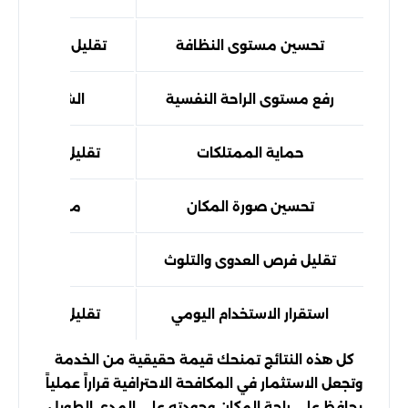
تحسين مستوى النظافة
تقليل آثار الحشرات
رفع مستوى الراحة النفسية
الشعور بالأما
حماية الممتلكات
تقليل الأضرار ال
تحسين صورة المكان
مظهر أكثر احت
تقليل فرص العدوى والتلوث
بيئة أكثر أ
استقرار الاستخدام اليومي
تقليل الإزعاج وا
كل هذه النتائج تمنحك قيمة حقيقية من الخدمة
وتجعل الاستثمار في المكافحة الاحترافية قراراً عملياً
يحافظ على راحة المكان وجودته على المدى الطويل،