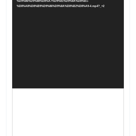
%D9%86%D9%88%D8%A7%D9%81%D9%8A%D8%B1-
ل
%D8%A8%D8%B9%D9%86%D9%8A%D8%B2%D8%A9-4.mp4?_=2
ا
ل
ف
ي
د
ي
و