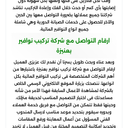
وقت نحن قادرين على فكها ونقلها بكل سهولة دون
إصابتها بأى كسر أو حدث خلال الفك وإعادة التركيب، تناشد
شركتنا جميع عملائها بضرورة التواصل معها بين الحين
والآخر للحصول على خدمات الصيانة الدورية وهي شاملة
جميع انواع النوافير المائية.
ارقام التواصل مع شركة تركيب نوافير
بعنيزة
وبعد عناء وبحث طويل يسرنا أن نقدم لك عزيزى العميل
ارقام التواصل مع شركة تركيب نوافير بعنيزة باعتبارها من
أهم الشركات المتخصصة فى تركيب النوافير المائية بكل
انواعها، ننصحك بزيارة الموقع الالكتروني الرسمي الخاص
بالشركة لمشاهدة الأعمال السابقة فهذا الأمر من شأنه
مساعدتك فى اختيار التصميم المناسب لحديقة منزلك،
وحينها فقط تتمكن من التواصل مع فريق خدمة العملاء
وبدوره سيقوم بتحديد موعد مناسب لارسال المندوب
الفني المسؤول عن أعمال المعاينة ورفع المقاسات
وتحديد إمكانية التصميم المختار من قبل العميل، لا تتردد