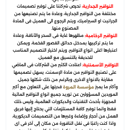
تحرص شركتنا على توفير تصميمات
النوافير الجدارية:
مختلفة من النوافير الجدارية، وعادة ما يتم تصنيعها من
الجرانيت او السيراميك، ويتم الرجوع الى العميل فى المادة
المصنوع منها.
مظهرها غاية فى السحر والأناقة، وعادة
النوافير الرخامية:
ما يتم تركيبها بمدخل حدائق القصور الفخمة، ويمكن
اعتبارها اغلى انواع النوافير، ويتم اختيار التصميم المناسب
للحديقة بالتنسيق مع العميل.
اعتادت الكثير من الشركات فى الماضي
النوافير الأسمنتية:
على تصنيع النوافير من مادة الإسمنت، يسهل تصميمها
مقارنة بالانواع الاخرى وبالرغم من ذلك شكلها جميل.
وأكثر ما يميز
قدرتها على التعاون مع أكبر
مؤسسة المروة
الموردين المسؤولين عن توريد جميع انواع النوافير المائية
المجهزة بأحدث التقنيات والديكورات العالمية، وليس ذلك
فقط وانما توفير كافة المستلزمات التي يحتاج إليها فريق
العمل من أحجار وإضاءة وغيرها من التصميمات الديكورية،
واذا كنت راغبًا فى نقل النافورة من مكان إلى آخر فى اى