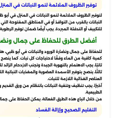
توفير الظروف الملائمة لنمو النباتات في المنزل
لتوفير الظروف الملائمة لنمو النباتات في المنزل في أب
النباتات بالقرب من النوافذ أو في المناطق المفتوحة الت
للتكييف أو التدفئة المبردة. يجب أيضًا ضمان توفير الرطوب
أفضل الطرق للحفاظ على جمال ونضارة 
للحفاظ على جمال ونضارة الورود والنباتات في أبو ظبي، هنا
كمية كافية من الماء وفقًا لاحتياجات كل نبات. كما ينصح ب
ثانيًا، يجب الاهتمام بالتهوية الجيدة وتجنب الازدحام الزائد 
ثالثًا، ينصح بتوفير الأسمدة العضوية والمغذيات النباتية 
العناصر الغذائية اللازمة للنبات.
أخيرًا، يجب تنظيف وتنقية النباتات بانتظام من ورق القديم 
الطبيعية.
من خلال اتباع هذه الطرق الفعالة، يمكن الحفاظ على جمال
التقليم الصحيح وإزالة الفساد