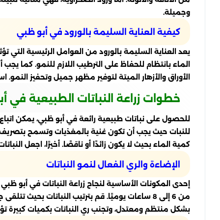
وجميلة.
كيفية العناية السليمة بالورود في أبو ظبي
يعد العناية السليمة بالورود من العوامل الرئيسية التي تؤ
الماء بانتظام للحفاظ على الترطيب اللازم للنمو. كما يج
الأوراق والأزهار الميتة لتوفير مظهر جميل وتحفيز النمو.
خطوات زراعة النباتات الطبيعية في أ
للحصول على نباتات طبيعية رائعة في أبو ظبي، يمكن اتباع هذ
للنبات حيث يجب أن تكون غنية بالمغذيات وتسمح بتصريف الم
كمية الماء بحيث لا يكون زائدًا أو ناقصًا. أخيرًا، اجعل ا
الإضاءة والري الفعال لنمو النباتات
إحدى المكونات الأساسية لنجاح زراعة النباتات في أبو ظبي
من 6 إلى 8 ساعات يوميًا. قم بترتيب النباتات بحي
بشكل منتظم ومعتدل، وتجنب ري النباتات بكميات كبيرة تؤ