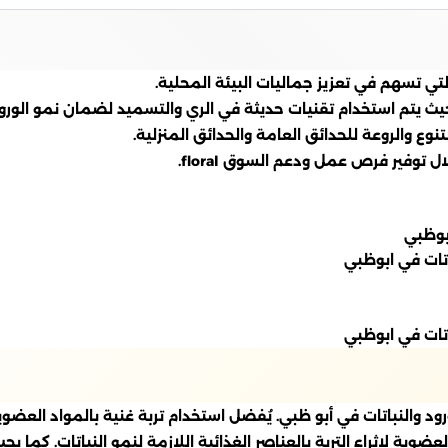
التي تسهم في تعزيز جماليات البيئة المحلية.
، حيث يتم استخدام تقنيات حديثة في الري والتسميد لضمان نمو الو
نوع والروعة للحدائق العامة والحدائق المنزلية.
توفير فرص عمل ودعم السوق floral.
الورود والنباتات في أبو ظبي. يُفضل استخدام تربة غنية بالمواد الع
ية لإثراء التربة بالعناصر الغذائية اللازمة لنمو النباتات. كما ي