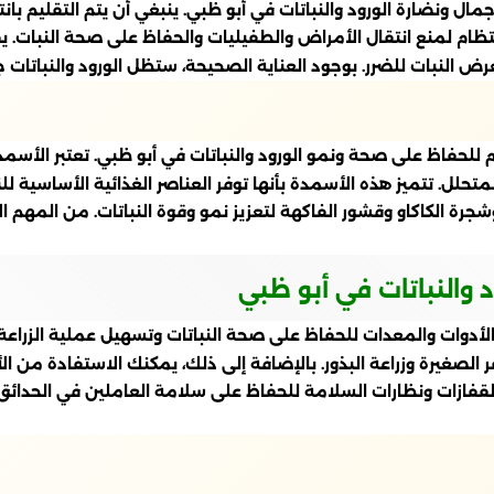
 جمال ونضارة الورود والنباتات في أبو ظبي. ينبغي أن يتم التقليم با
ة بانتظام لمنع انتقال الأمراض والطفيليات والحفاظ على صحة النبات
عرض النبات للضرر. بوجود العناية الصحيحة، ستظل الورود والنباتات 
م للحفاظ على صحة ونمو الورود والنباتات في أبو ظبي. تعتبر ال
حلل. تتميز هذه الأسمدة بأنها توفر العناصر الغذائية الأساسية لل
جرة الكاكاو وقشور الفاكهة لتعزيز نمو وقوة النباتات. من المهم ا
د والنباتات في أبو ظبي
ن الأدوات والمعدات للحفاظ على صحة النباتات وتسهيل عملية الزر
 الصغيرة وزراعة البذور. بالإضافة إلى ذلك، يمكنك الاستفادة من الأ
فازات ونظارات السلامة للحفاظ على سلامة العاملين في الحدائق وا