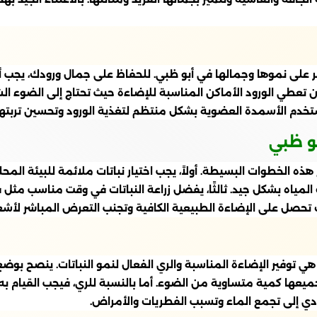
ثر على نموها وجمالها في أبو ظبي. للحفاظ على جمال ورودك، يجب أن
ب أن تعطي الورود الأماكن المناسبة للإضاءة حيث تحتاج إلى الضوء
 استخدم الأسمدة العضوية بشكل منتظم لتغذية الورود وتحسين تربتها
بو ظبي
ه الخطوات البسيطة. أولاً، يجب اختيار نباتات ملائمة للبيئة المحلية
ياه بشكل جيد. ثالثًا، يفضل زراعة النباتات في وقت مناسب مثل فص
لنباتات تحصل على الإضاءة الطبيعية الكافية وتجنب التعرض المباشر ل
 هي توفير الإضاءة المناسبة والري الفعال لنمو النباتات. ينصح بو
ث تتلقى جميعها كمية متساوية من الضوء. أما بالنسبة للري، فيجب القيام
دي إلى تجمع الماء وتسبب الفطريات والأمراض.