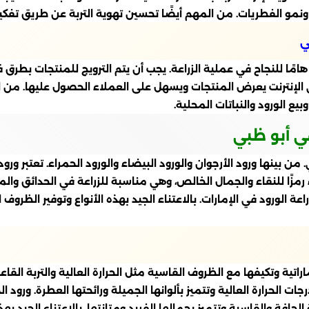
نمو الفطريات. من المهم أيضًا تحسين تهوية التربة عن طريق تفكيك
ي
هامًا للنجاح في عملية الزراعة. يجب أن يتم الترويج للمنتجات بطرق 
 الإنترنت يعرض المنتجات ويسهل على العملاء الحصول عليها. من ا
 الورود والنباتات المحلية.
في أبو ظبي
. من بينها ورود الأرجوان والورود البيضاء والورود الحمراء. تعتبر ور
ضاء رمزًا للنقاء والجمال الخالص، وهي مناسبة للزراعة في الحدائق وال
 لزراعة الورود في الإمارات. بالاعتناء الجيد بهذه الأنواع وتوفير الظر
اراتية وتكيفها مع الظروف القاسية مثل الحرارة العالية والتربة القاع
جات الحرارة العالية وتتميز بألوانها الجميلة ورائحتها العطرة. ورود
 الجافة والقاسية وتتميز بجمالها الفريد ومتانتها. بالاعتناء الجيد به