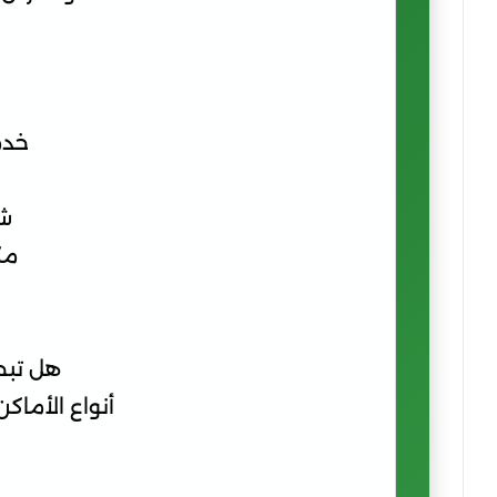
خدم
شر
مك
هل تبح
أنواع الأماك