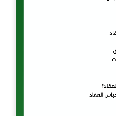
اد
ق
ت
عقاد؟
عباس العقاد