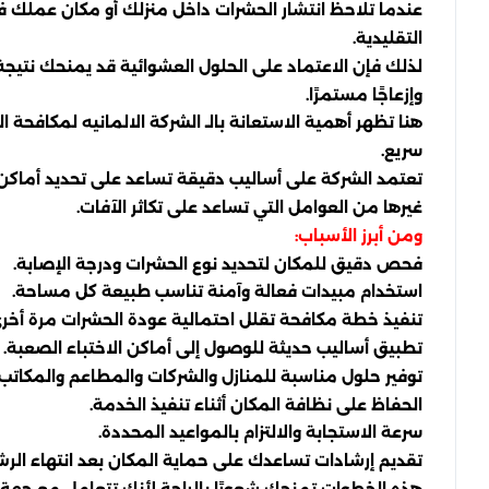
عندما تلاحظ انتشار الحشرات داخل منزلك أو مكان عملك فإن
التقليدية.
لذلك فإن الاعتماد على الحلول العشوائية قد يمنحك نتيج
وإزعاجًا مستمرًا.
هنا تظهر أهمية الاستعانة بالـ الشركة الالمانيه لمكافح
سريع.
تعتمد الشركة على أساليب دقيقة تساعد على تحديد أماكن ان
غيرها من العوامل التي تساعد على تكاثر الآفات.
ومن أبرز الأسباب:
فحص دقيق للمكان لتحديد نوع الحشرات ودرجة الإصابة.
استخدام مبيدات فعالة وآمنة تناسب طبيعة كل مساحة.
تنفيذ خطة مكافحة تقلل احتمالية عودة الحشرات مرة أخرى
تطبيق أساليب حديثة للوصول إلى أماكن الاختباء الصعبة.
توفير حلول مناسبة للمنازل والشركات والمطاعم والمكاتب.
الحفاظ على نظافة المكان أثناء تنفيذ الخدمة.
سرعة الاستجابة والالتزام بالمواعيد المحددة.
تقديم إرشادات تساعدك على حماية المكان بعد انتهاء الر
هذه الخطوات تمنحك شعورًا بالراحة لأنك تتعامل مع ج