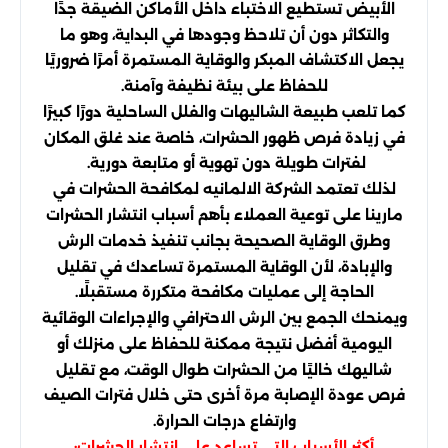
الأبيض تستطيع الاختباء داخل الأماكن الضيقة جدًا
والتكاثر دون أن تلاحظ وجودها في البداية، وهو ما
يجعل الاكتشاف المبكر والوقاية المستمرة أمرًا ضروريًا
للحفاظ على بيئة نظيفة وآمنة.
كما تلعب طبيعة الشاليهات والفلل الساحلية دورًا كبيرًا
في زيادة فرص ظهور الحشرات، خاصة عند غلق المكان
لفترات طويلة دون تهوية أو متابعة دورية.
لذلك تعتمد الشركة الالمانيه لمكافحة الحشرات في
مارينا على توعية العملاء بأهم أسباب انتشار الحشرات
وطرق الوقاية الصحيحة بجانب تنفيذ خدمات الرش
والإبادة، لأن الوقاية المستمرة تساعدك في تقليل
الحاجة إلى عمليات مكافحة متكررة مستقبلًا.
ويمنحك الجمع بين الرش الاحترافي والإجراءات الوقائية
اليومية أفضل نتيجة ممكنة للحفاظ على منزلك أو
شاليهك خاليًا من الحشرات طوال الوقت، مع تقليل
فرص عودة الإصابة مرة أخرى حتى خلال فترات الصيف
وارتفاع درجات الحرارة.
أكثر الأسباب التي تساعد على انتشار الحشرات: